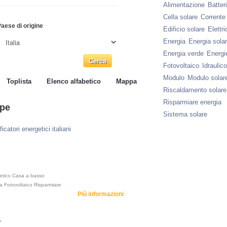
Alimentazione
Batter
Cella solare
Corrente
aese di origine
Edificio solare
Elettri
Energia
Energia sola
Energia verde
Energie
Fotovoltaico
Idraulico
Modulo
Modulo solar
Toplista
Elenco alfabetico
Mappa
Riscaldamento solare
Risparmiare energia
Ape
Sistema solare
ficatori energetici italiani
etico
Casa a basso
a
Fotovoltaico
Risparmiare
Più informazioni
1