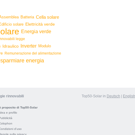
Cella solare
Assemblea
Batteria
Edificio solare
Elettricità verde
olare
Energia verde
innovabili legge
Inverter
Idraulico
Modulo
a
re
Remunerazione del alimentazione
isparmiare energia
gie rinnovabili
Top50-Solar in
Deutsch
|
Englis
A proposito di Top50-Solar
Idea e profilo
Pubblicità
Colophon
Condizioni d'uso
Regole sulla privacy