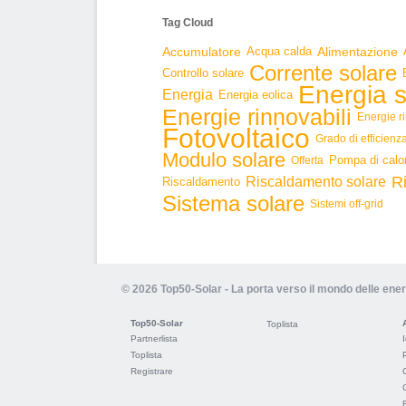
Tag Cloud
Accumulatore
Acqua calda
Alimentazione
Corrente solare
Controllo solare
Energia s
Energia
Energia eolica
Energie rinnovabili
Energie r
Fotovoltaico
Grado di efficienz
Modulo solare
Pompa di calo
Offerta
R
Riscaldamento solare
Riscaldamento
Sistema solare
Sistemi off-grid
© 2026 Top50-Solar - La porta verso il mondo delle ener
Top50-Solar
Toplista
Partnerlista
Toplista
Registrare