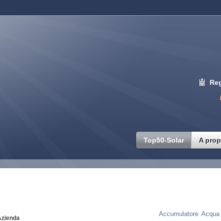
Reg
Top50-Solar
A prop
Ricerca parola c
Accumulatore
Acqua 
Azienda