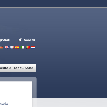
istrati
Accedi
Deutsch
English
French
Espanol
Italiano
Portugues
Nederlands
osito di Top50-Solar
hiave
calda