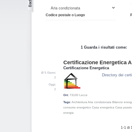
Codice postale o Luogo
P
1 Guarda i risultati come:
Certificazione Energetica 
1
Certificazione Energetica
Ø 5 Giorni:
Directory dei certi
2
Oggi:
2
Ort:
73100
Lecce
Tags:
Architettura
Aria condizionata
Bilancio energ
consumo energetico
Casa energetica
Casa passiv
energia
1-1 di 