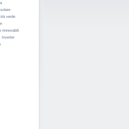
ia
 solare
cità verde
re
 rinnovabili
Inverter
e