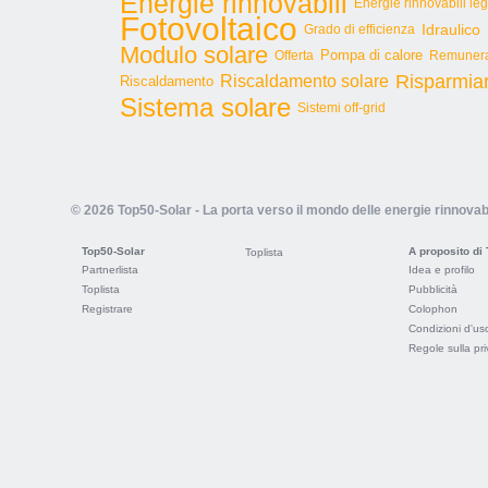
Energie rinnovabili
Energie rinnovabili le
Fotovoltaico
Idraulico
Grado di efficienza
Modulo solare
Pompa di calore
Offerta
Remunera
Risparmia
Riscaldamento solare
Riscaldamento
Sistema solare
Sistemi off-grid
© 2026 Top50-Solar - La porta verso il mondo delle energie rinnovabi
Top50-Solar
A proposito di
Toplista
Partnerlista
Idea e profilo
Toplista
Pubblicità
Registrare
Colophon
Condizioni d'us
Regole sulla pr