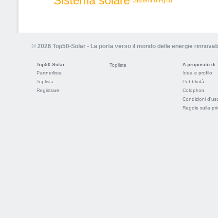
Sistema solare
Sistemi off-grid
© 2026 Top50-Solar - La porta verso il mondo delle energie rinnovabi
Top50-Solar
A proposito di
Toplista
Partnerlista
Idea e profilo
Toplista
Pubblicità
Registrare
Colophon
Condizioni d'us
Regole sulla pr