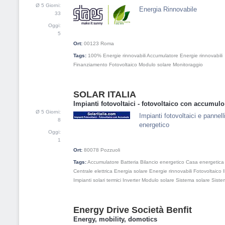
Ø 5 Giorni:
Energia Rinnovabile
33
Oggi:
5
Ort:
00123
Roma
Tags:
100% Energie rinnovabili
Accumulatore
Energie rinnovabili
Finanziamento
Fotovoltaico
Modulo solare
Monitoraggio
SOLAR ITALIA
3
Impianti fotovoltaici - fotovoltaico con accumulo
Ø 5 Giorni:
Impianti fotovoltaici e pannel
8
energetico
Oggi:
1
Ort:
80078
Pozzuoli
Tags:
Accumulatore
Batteria
Bilancio energetico
Casa energetica
Centrale elettrica
Energia solare
Energie rinnovabili
Fotovoltaico
Impianti solari termici
Inverter
Modulo solare
Sistema solare
Sistem
Energy Drive Società Benfit
4
Energy, mobility, domotics