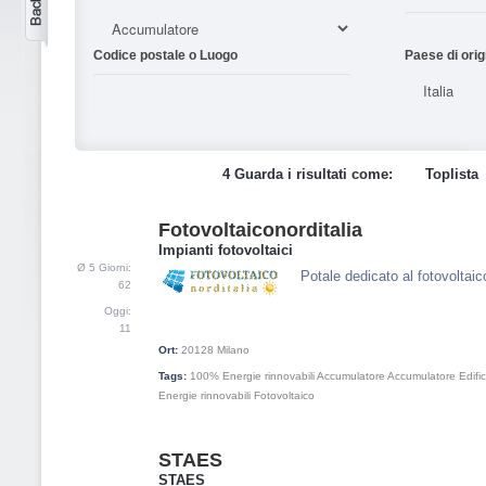
Codice postale o Luogo
Paese di orig
4 Guarda i risultati come:
Toplista
Fotovoltaiconorditalia
1
Impianti fotovoltaici
Ø 5 Giorni:
Potale dedicato al fotovoltaico
62
Oggi:
11
Ort:
20128
Milano
Tags:
100% Energie rinnovabili
Accumulatore
Accumulatore
Edifi
Energie rinnovabili
Fotovoltaico
STAES
2
STAES