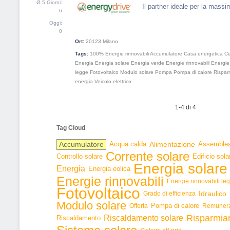
Ø 5 Giorni:
Il partner ideale per la massi
6
Oggi:
0
Ort:
20123
Milano
Tags:
100% Energie rinnovabili
Accumulatore
Casa energetica
Ce
Energia
Energia solare
Energia verde
Energie rinnovabili
Energie 
legge
Fotovoltaico
Modulo solare
Pompa
Pompa di calore
Rispar
energia
Veicolo elettrico
1-4 di 4
Tag Cloud
Accumulatore
Acqua calda
Alimentazione
Assemble
Corrente solare
Controllo solare
Edificio sola
Energia solare
Energia
Energia eolica
Energie rinnovabili
Energie rinnovabili le
Fotovoltaico
Idraulico
Grado di efficienza
Modulo solare
Pompa di calore
Offerta
Remunera
Risparmia
Riscaldamento solare
Riscaldamento