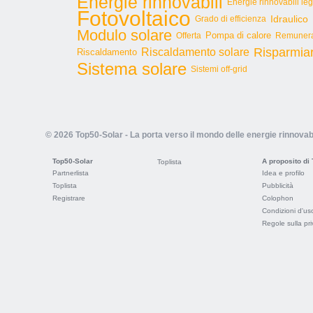
Energie rinnovabili
Energie rinnovabili le
Fotovoltaico
Idraulico
Grado di efficienza
Modulo solare
Pompa di calore
Offerta
Remunera
Risparmia
Riscaldamento solare
Riscaldamento
Sistema solare
Sistemi off-grid
© 2026 Top50-Solar - La porta verso il mondo delle energie rinnovabi
Top50-Solar
A proposito di
Toplista
Partnerlista
Idea e profilo
Toplista
Pubblicità
Registrare
Colophon
Condizioni d'us
Regole sulla pr