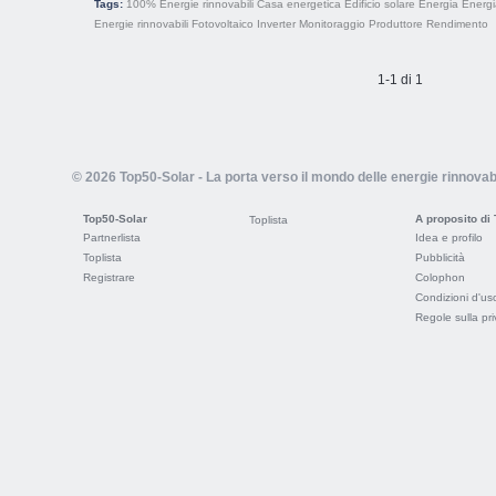
Tags:
100% Energie rinnovabili
Casa energetica
Edificio solare
Energia
Energi
Energie rinnovabili
Fotovoltaico
Inverter
Monitoraggio
Produttore
Rendimento
1-1 di 1
© 2026 Top50-Solar - La porta verso il mondo delle energie rinnovabi
Top50-Solar
A proposito di
Toplista
Partnerlista
Idea e profilo
Toplista
Pubblicità
Registrare
Colophon
Condizioni d'us
Regole sulla pr