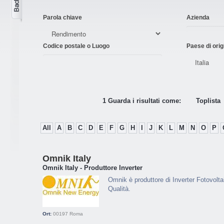
Parola chiave
Azienda
Codice postale o Luogo
Paese di orig
1 Guarda i risultati come:
Toplista
All
A
B
C
D
E
F
G
H
I
J
K
L
M
N
O
P
Omnik Italy
Omnik Italy - Produttore Inverter
Omnik è produttore di Inverter Fotovolta
Qualità.
Ort:
00197
Roma