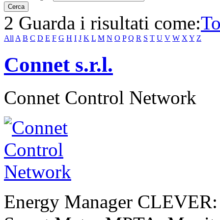
2 Guarda i risultati come:
To
All
A
B
C
D
E
F
G
H
I
J
K
L
M
N
O
P
Q
R
S
T
U
V
W
X
Y
Z
Connet s.r.l.
Connet Control Network
Energy Manager CLEVER: M