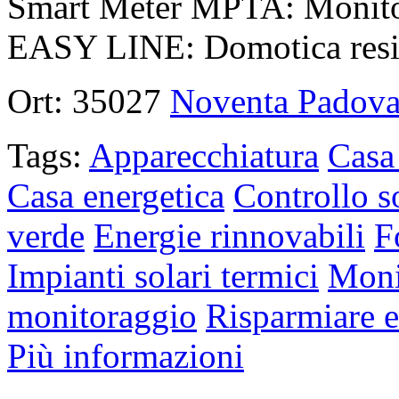
Smart Meter MPTA: Monitorag
EASY LINE: Domotica resid
Ort:
35027
Noventa Padov
Tags:
Apparecchiatura
Casa
Casa energetica
Controllo s
verde
Energie rinnovabili
F
Impianti solari termici
Moni
monitoraggio
Risparmiare e
Più informazioni