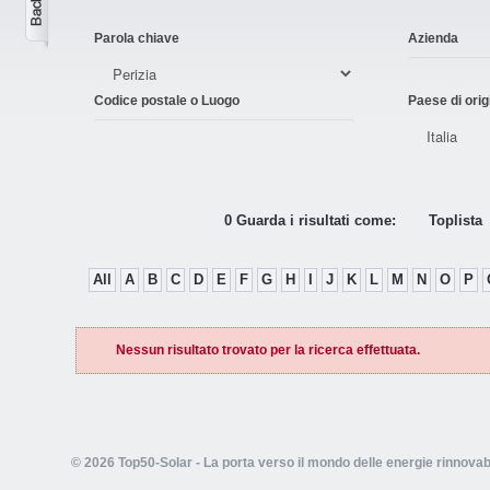
Parola chiave
Azienda
Codice postale o Luogo
Paese di orig
0 Guarda i risultati come:
Toplista
All
A
B
C
D
E
F
G
H
I
J
K
L
M
N
O
P
Nessun risultato trovato per la ricerca effettuata.
© 2026 Top50-Solar - La porta verso il mondo delle energie rinnovabi