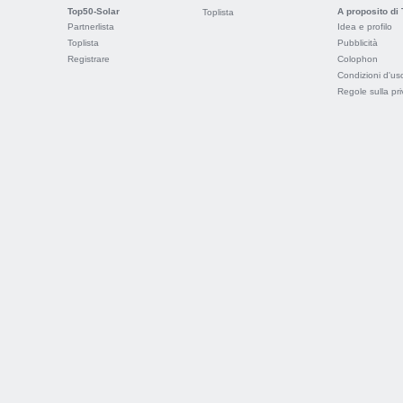
Top50-Solar
A proposito di
Toplista
Partnerlista
Idea e profilo
Toplista
Pubblicità
Registrare
Colophon
Condizioni d'us
Regole sulla pr