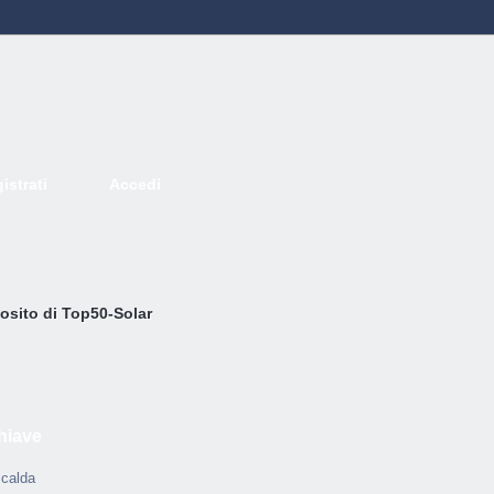
istrati
Accedi
Deutsch
English
French
Espanol
Italiano
Portugues
Nederlands
osito di Top50-Solar
hiave
calda