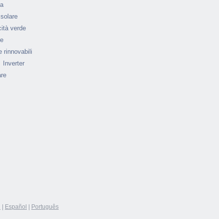
ia
 solare
cità verde
re
 rinnovabili
Inverter
are
h
|
Español
|
Português