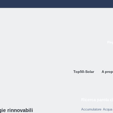
Reg
Top50-Solar
A prop
Ricerca parola c
ie rinnovabili
Accumulatore
Acqua 