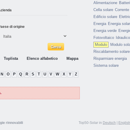
Alimentazione
Batter
Cella solare
Corrente
Azienda
Edificio solare
Elettri
Energia
Energia sola
aese di origine
Energia verde
Energie
Fotovoltaico
Idraulico
Modulo
Modulo sol
Riscaldamento solare
Toplista
Elenco alfabetico
Mappa
Risparmiare energia
Sistema solare
N
O
P
Q
R
S
T
U
V
W
X
Y
Z
.
gie rinnovabili
Top50-Solar in
Deutsch
|
Englis