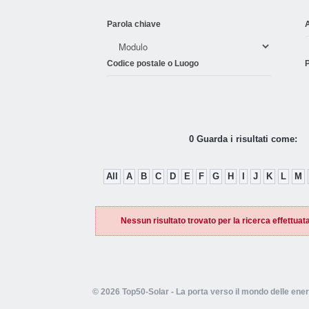
Parola chiave
Codice postale o Luogo
P
0 Guarda i risultati come:
All
A
B
C
D
E
F
G
H
I
J
K
L
M
Nessun risultato trovato per la ricerca effettuata
© 2026 Top50-Solar - La porta verso il mondo delle ener