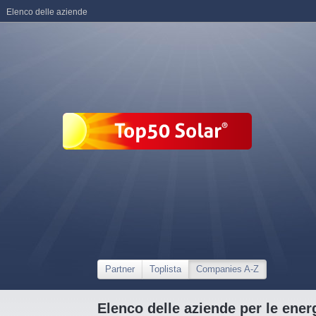
Elenco delle aziende
Partner
Toplista
Companies A-Z
Elenco delle aziende per le energ