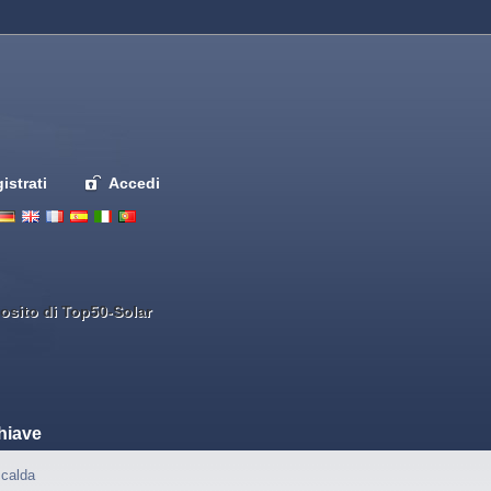
istrati
Accedi
Deutsch
English
French
Espanol
Italiano
Portugues
Nederlands
osito di Top50-Solar
hiave
calda