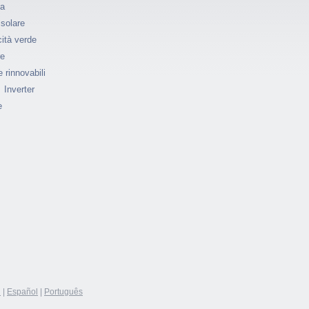
ia
 solare
cità verde
re
 rinnovabili
Inverter
e
h
|
Español
|
Português