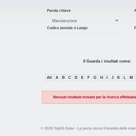
Parola chiave
Codice postale o Luogo
P
0 Guarda i risultati come:
All
A
B
C
D
E
F
G
H
I
J
K
L
M
Nessun risultato trovato per la ricerca effettuata
© 2026 Top50-Solar - La porta verso il mondo delle ener