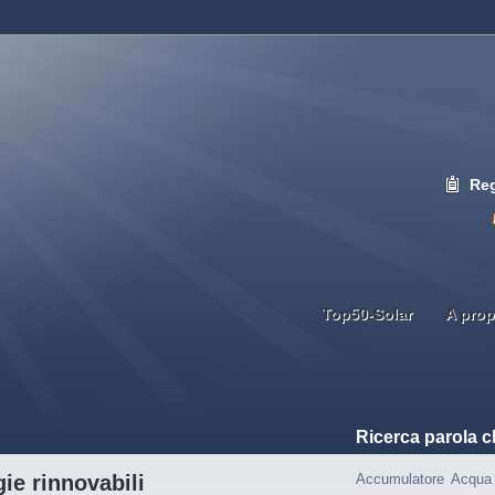
Reg
Top50-Solar
A prop
Ricerca parola c
ie rinnovabili
Accumulatore
Acqua 