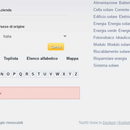
Alimentazione
Batter
Cella solare
Corrente
Azienda
Edificio solare
Elettri
Energia
Energia sola
aese di origine
Energia verde
Energie
Fotovoltaico
Idraulico
Modulo
Modulo solar
Riscaldamento solare
Toplista
Elenco alfabetico
Mappa
Risparmiare energia
Sistema solare
N
O
P
Q
R
S
T
U
V
W
X
Y
Z
.
gie rinnovabili
Top50-Solar in
Deutsch
|
Englis