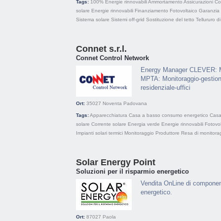
Tags:
100% Energie rinnovabili
Ammortamento
Assicurazioni
Co
solare
Energie rinnovabili
Finanziamento
Fotovoltaico
Garanzia
Sistema solare
Sistemi off-grid
Sostituzione del tetto
Tellururo d
Connet s.r.l.
Connet Control Network
Energy Manager CLEVER: Mo
MPTA: Monitoraggio-gestione
residenziale-uffici
Ort:
35027
Noventa Padovana
Tags:
Apparecchiatura
Casa a basso consumo energetico
Casa
solare
Corrente solare
Energia verde
Energie rinnovabili
Fotovol
Impianti solari termici
Monitoraggio
Produttore
Resa di monitora
Solar Energy Point
Soluzioni per il risparmio energetico
Vendita OnLine di componenti
energetico.
Ort:
87027
Paola