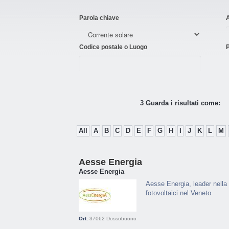
Parola chiave
Codice postale o Luogo
P
3 Guarda i risultati come:
All
A
B
C
D
E
F
G
H
I
J
K
L
M
Aesse Energia
Aesse Energia
Aesse Energia, leader nella 
fotovoltaici nel Veneto
Ort:
37062
Dossobuono