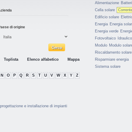
Alimentazione
Batter
Cella solare
Corrente
Azienda
Edificio solare
Elettri
Energia
Energia sola
aese di origine
Energia verde
Energie
Fotovoltaico
Idraulico
Modulo
Modulo solar
Riscaldamento solare
Toplista
Elenco alfabetico
Mappa
Risparmiare energia
Sistema solare
N
O
P
Q
R
S
T
U
V
W
X
Y
Z
progettazione e installazione di impianti