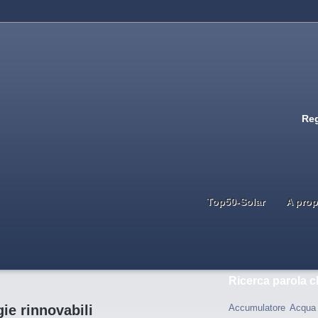
Reg
Top50-Solar
A prop
Ricerca parola c
ie rinnovabili
Accumulatore
Acqua 