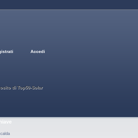
istrati
Accedi
Deutsch
English
French
Espanol
Italiano
Portugues
Nederlands
osito di Top50-Solar
hiave
calda