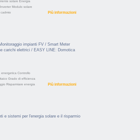
rrente solare
Energia
Inverter
Modulo solare
Più informazioni
i cadmio
nitoraggio impianti FV / Smart Meter
 carichi elettrici / EASY LINE: Domotica
 energetica
Controllo
taico
Grado di efficienza
Più informazioni
ggio
Risparmiare energia
 e sistemi per l'energia solare e il risparmio