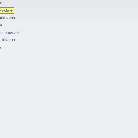
ia
 solare
cità verde
re
 rinnovabili
Inverter
e