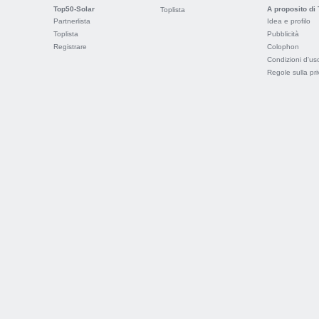
Top50-Solar
A proposito di
Toplista
Partnerlista
Idea e profilo
Toplista
Pubblicità
Registrare
Colophon
Condizioni d'us
Regole sulla pr