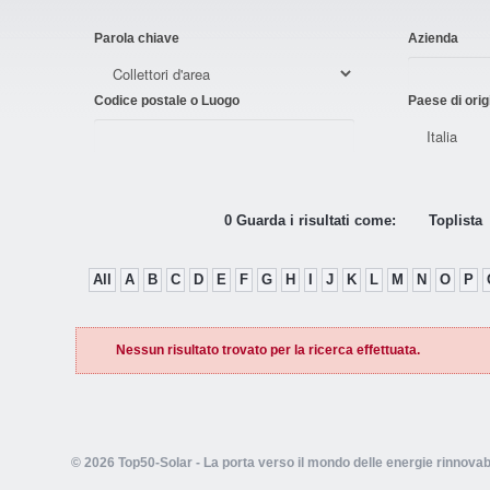
Parola chiave
Azienda
Codice postale o Luogo
Paese di orig
0 Guarda i risultati come:
Toplista
All
A
B
C
D
E
F
G
H
I
J
K
L
M
N
O
P
Nessun risultato trovato per la ricerca effettuata.
© 2026 Top50-Solar - La porta verso il mondo delle energie rinnovabi