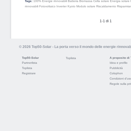
Tags:
100% Energie rinnovabili
Batteria
Biomassa
Cella solare
Energia solare
rinnovabili
Fotovoltaico
Inverter
Kyoto
Modulo solare
Riscaldamento
Risparmia
1-1 di 1
© 2026 Top50-Solar - La porta verso il mondo delle energie rinnovabi
Top50-Solar
A proposito di
Toplista
Partnerlista
Idea e profilo
Toplista
Pubblicità
Registrare
Colophon
Condizioni d'us
Regole sulla pr