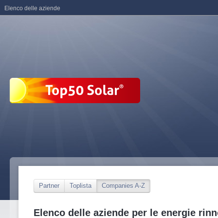
Elenco delle aziende
Partner
Toplista
Companies A-Z
Elenco delle aziende per le energie rinn