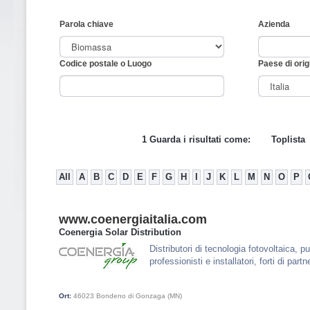
Parola chiave
Azienda
Codice postale o Luogo
Paese di orig
1 Guarda i risultati come:
Toplista
All
A
B
C
D
E
F
G
H
I
J
K
L
M
N
O
P
www.coenergiaitalia.com
Coenergia Solar Distribution
Distributori di tecnologia fotovoltaica, p
professionisti e installatori, forti di part
Ort:
46023
Bondeno di Gonzaga (MN)