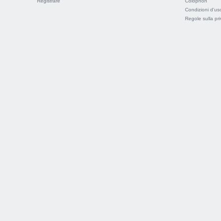
Registrare
Colophon
Condizioni d'us
Regole sulla pr