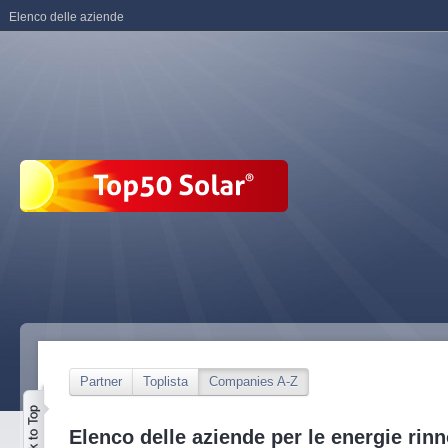
Elenco delle aziende
Partner
Toplista
Companies A-Z
Elenco delle aziende per le energie rinn