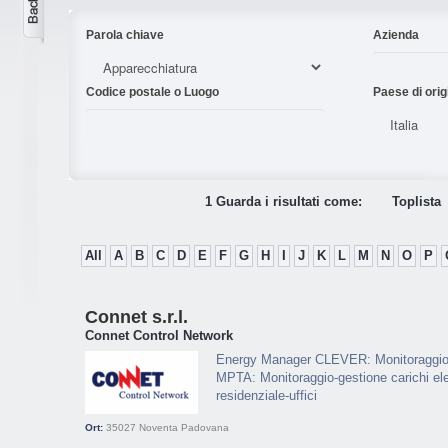
Parola chiave
Azienda
Codice postale o Luogo
Paese di orig
1 Guarda i risultati come:
Toplista
All
A
B
C
D
E
F
G
H
I
J
K
L
M
N
O
P
Connet s.r.l.
Connet Control Network
Energy Manager CLEVER: Monitoraggio 
MPTA: Monitoraggio-gestione carichi el
residenziale-uffici
Ort:
35027
Noventa Padovana