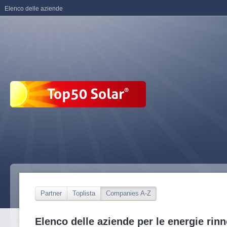
Elenco delle aziende
Partner
Toplista
Companies A-Z
Elenco delle aziende per le energie rinn