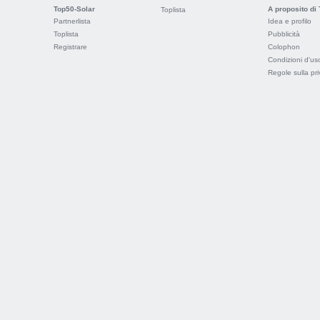
Top50-Solar
A proposito di
Toplista
Partnerlista
Idea e profilo
Toplista
Pubblicità
Registrare
Colophon
Condizioni d'us
Regole sulla pr