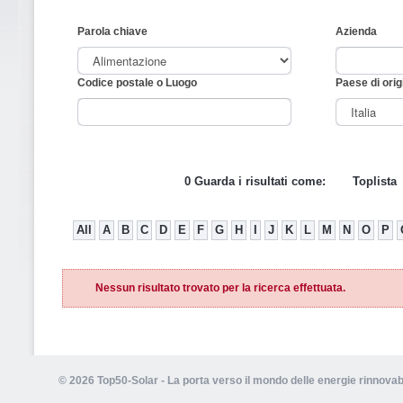
Parola chiave
Azienda
Codice postale o Luogo
Paese di orig
0 Guarda i risultati come:
Toplista
All
A
B
C
D
E
F
G
H
I
J
K
L
M
N
O
P
Nessun risultato trovato per la ricerca effettuata.
© 2026 Top50-Solar - La porta verso il mondo delle energie rinnovabi