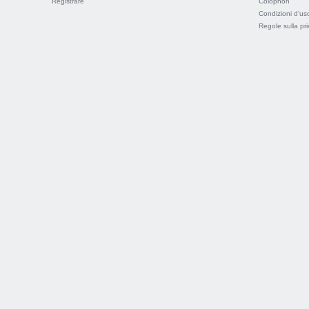
Registrare
Colophon
Condizioni d'us
Regole sulla pr