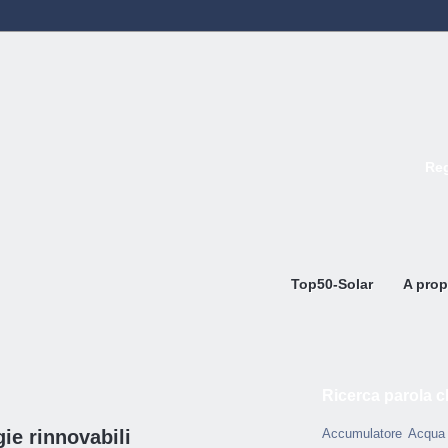
Reg
Top50-Solar
A prop
Ricerca parola c
ie rinnovabili
Accumulatore
Acqua 