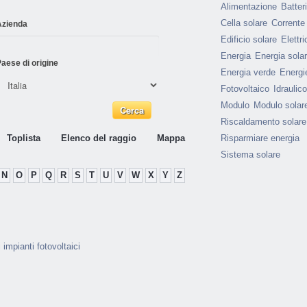
Alimentazione
Batter
Cella solare
Corrente
Azienda
Edificio solare
Elettri
Energia
Energia sola
aese di origine
Energia verde
Energie
Fotovoltaico
Idraulico
Modulo
Modulo solar
Riscaldamento solare
Toplista
Elenco del raggio
Mappa
Risparmiare energia
Sistema solare
N
O
P
Q
R
S
T
U
V
W
X
Y
Z
 impianti fotovoltaici