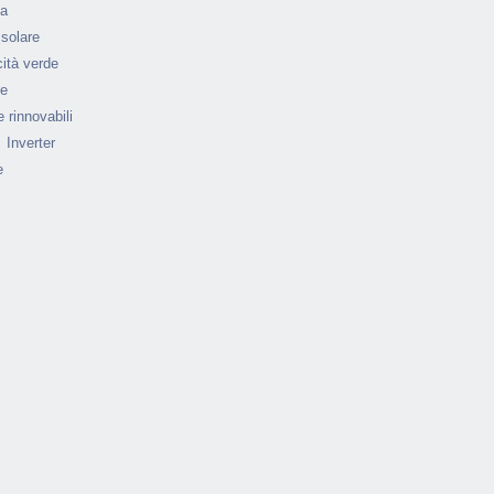
ia
 solare
cità verde
re
 rinnovabili
Inverter
e