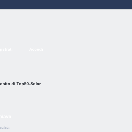
istrati
Accedi
Deutsch
English
French
Espanol
Italiano
Portugues
Nederlands
osito di Top50-Solar
hiave
calda