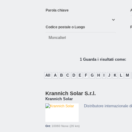
Parola chiave
Codice postale o Luogo
P
1 Guarda i risultati come:
All
A
B
C
D
E
F
G
H
I
J
K
L
M
Krannich Solar S.r.l.
Krannich Solar
Distributore internazionale di
Ort:
10060
None
(26 km)