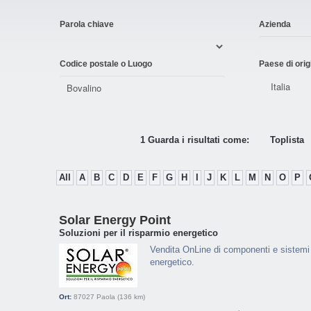
Parola chiave
Azienda
Codice postale o Luogo
Paese di orig
1 Guarda i risultati come:
Toplista
All
A
B
C
D
E
F
G
H
I
J
K
L
M
N
O
P
Solar Energy Point
Soluzioni per il risparmio energetico
Vendita OnLine di componenti e sistemi p
energetico.
Ort:
87027
Paola
(136 km)