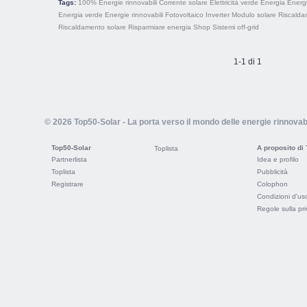
Tags:
100% Energie rinnovabili
Corrente solare
Elettricità verde
Energia
Energi
Energia verde
Energie rinnovabili
Fotovoltaico
Inverter
Modulo solare
Riscalda
Riscaldamento solare
Risparmiare energia
Shop
Sistemi off-grid
1-1 di 1
© 2026 Top50-Solar - La porta verso il mondo delle energie rinnovabi
Top50-Solar
A proposito di
Toplista
Partnerlista
Idea e profilo
Toplista
Pubblicità
Registrare
Colophon
Condizioni d'us
Regole sulla pr