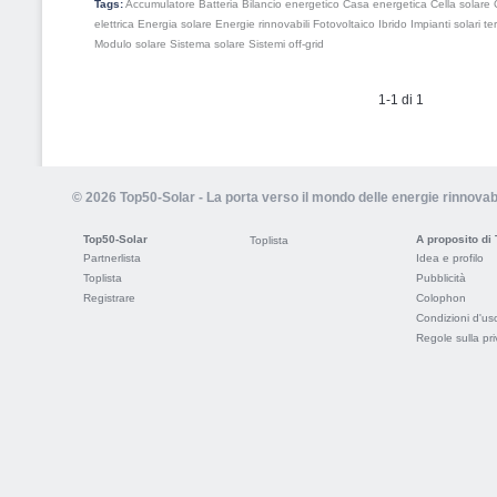
Tags:
Accumulatore
Batteria
Bilancio energetico
Casa energetica
Cella solare
elettrica
Energia solare
Energie rinnovabili
Fotovoltaico
Ibrido
Impianti solari te
Modulo solare
Sistema solare
Sistemi off-grid
1-1 di 1
© 2026 Top50-Solar - La porta verso il mondo delle energie rinnovabi
Top50-Solar
A proposito di
Toplista
Partnerlista
Idea e profilo
Toplista
Pubblicità
Registrare
Colophon
Condizioni d'us
Regole sulla pr