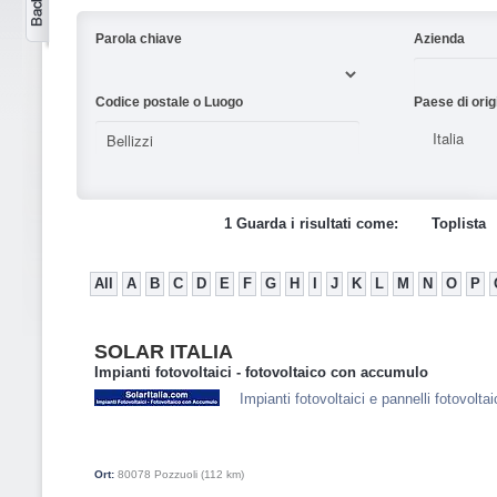
Parola chiave
Azienda
Codice postale o Luogo
Paese di orig
1 Guarda i risultati come:
Toplista
All
A
B
C
D
E
F
G
H
I
J
K
L
M
N
O
P
SOLAR ITALIA
Impianti fotovoltaici - fotovoltaico con accumulo
Impianti fotovoltaici e pannelli fotovolt
Ort:
80078
Pozzuoli
(112 km)