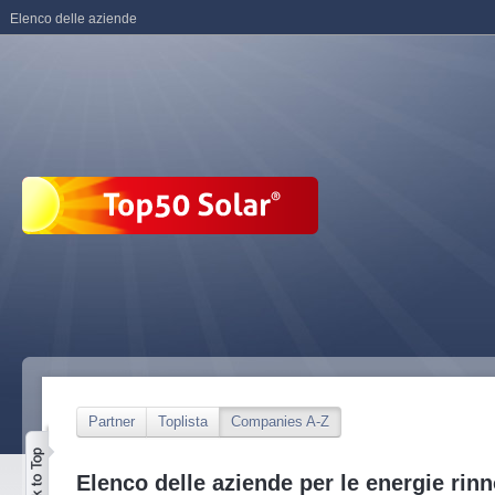
Elenco delle aziende
Partner
Toplista
Companies A-Z
Elenco delle aziende per le energie rinn