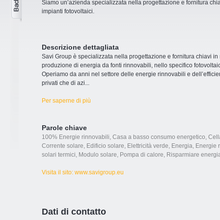
Siamo un’azienda specializzata nella progettazione e fornitura chi
impianti fotovoltaici.
Descrizione dettagliata
Savi Group è specializzata nella progettazione e fornitura chiavi in 
produzione di energia da fonti rinnovabili, nello specifico fotovoltai
Operiamo da anni nel settore delle energie rinnovabili e dell’efficie
privati che di azi
...
Per saperne di più
Parole chiave
100% Energie rinnovabili
,
Casa a basso consumo energetico
,
Cell
Corrente solare
,
Edificio solare
,
Elettricità verde
,
Energia
,
Energie r
solari termici
,
Modulo solare
,
Pompa di calore
,
Risparmiare energi
Visita il sito: www.savigroup.eu
Dati di contatto