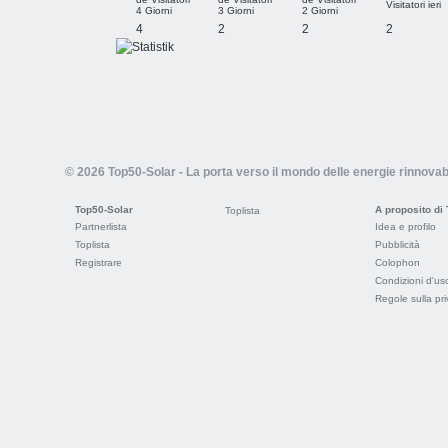
Visitatori ieri
4 Giorni
3 Giorni
2 Giorni
4
2
2
2
© 2026 Top50-Solar - La porta verso il mondo delle energie rinnovabi
Top50-Solar
A proposito di
Toplista
Partnerlista
Idea e profilo
Toplista
Pubblicità
Registrare
Colophon
Condizioni d'us
Regole sulla pr