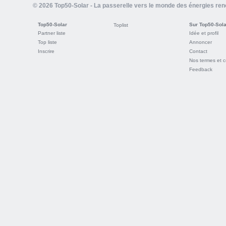
© 2026 Top50-Solar - La passerelle vers le monde des énergies re
Top50-Solar
Sur Top50-Sola
Toplist
Partner liste
Idée et profil
Top liste
Annoncer
Inscrire
Contact
Nos termes et c
Feedback