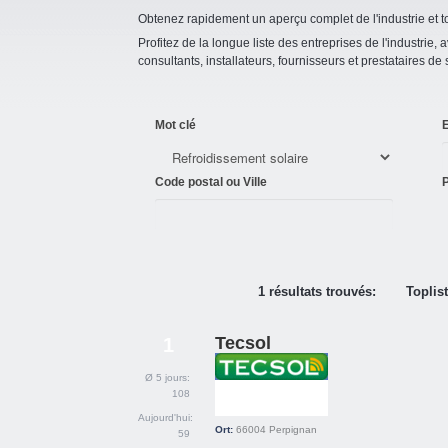
Obtenez rapidement un aperçu complet de l'industrie et to
Profitez de la longue liste des entreprises de l'industrie, a
consultants, installateurs, fournisseurs et prestataires de
Mot clé
E
Code postal ou Ville
P
1 résultats trouvés:
Toplis
Tecsol
1
Ø 5 jours:
108
Aujourd'hui:
Ort:
66004
Perpignan
59