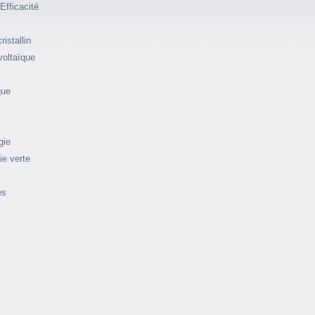
Efficacité
istallin
voltaïque
que
gie
ie verte
es