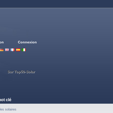
ion
Connexion
Deutsch
English
French
Espanol
Italiano
Portugues
Nederlands
Sur Top50-Solar
ot clé
les solaires