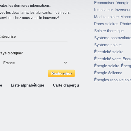
Economiser l'énergie
utes les dernières informations.
Installateur
Inverseur
vec les détaillants, les fabricants, ingénieurs,
Module solaire
Monocr
 service - chez nous vous le trouverez!
Parcs solaires
Photo
Solaire thermique
ntreprise
Système photovoltaï
Système solaire
Électricité solaire
ays d'origine'
Électricité verte
Éner
Énergie solaire
Énerg
Énergie éolienne
Énergies renouvelabl
te
Liste alphabétique
Carte d'aperçu