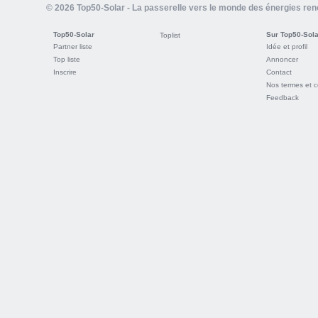
© 2026 Top50-Solar - La passerelle vers le monde des énergies re
Top50-Solar
Sur Top50-Sola
Toplist
Partner liste
Idée et profil
Top liste
Annoncer
Inscrire
Contact
Nos termes et c
Feedback