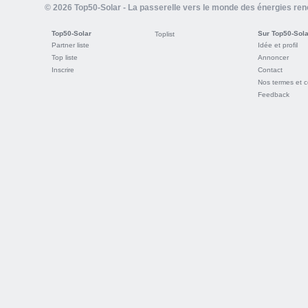
© 2026 Top50-Solar - La passerelle vers le monde des énergies re
Top50-Solar
Sur Top50-Sola
Toplist
Partner liste
Idée et profil
Top liste
Annoncer
Inscrire
Contact
Nos termes et c
Feedback