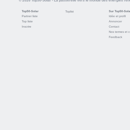
© 2026 Top50-Solar - La passerelle vers le monde des énergies re
Top50-Solar
Sur Top50-Sola
Toplist
Partner liste
Idée et profil
Top liste
Annoncer
Inscrire
Contact
Nos termes et c
Feedback