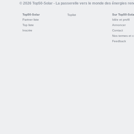
© 2026 Top50-Solar - La passerelle vers le monde des énergies re
Top50-Solar
Sur Top50-Sola
Toplist
Partner liste
Idée et profil
Top liste
Annoncer
Inscrire
Contact
Nos termes et c
Feedback