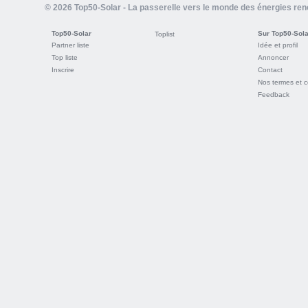
© 2026 Top50-Solar - La passerelle vers le monde des énergies re
Top50-Solar
Sur Top50-Sola
Toplist
Partner liste
Idée et profil
Top liste
Annoncer
Inscrire
Contact
Nos termes et c
Feedback