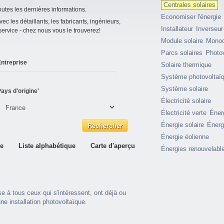
Centrales solaires
utes les dernières informations.
Economiser l'énergie
vec les détaillants, les fabricants, ingénieurs,
Installateur
Inverseur
 service - chez nous vous le trouverez!
Module solaire
Monocr
Parcs solaires
Photo
ntreprise
Solaire thermique
Système photovoltaï
Système solaire
ays d'origine'
Électricité solaire
Électricité verte
Éner
Énergie solaire
Énerg
Énergie éolienne
te
Liste alphabétique
Carte d'aperçu
Énergies renouvelabl
e à tous ceux qui s'intéressent, ont déjà ou
ne installation photovoltaïque.