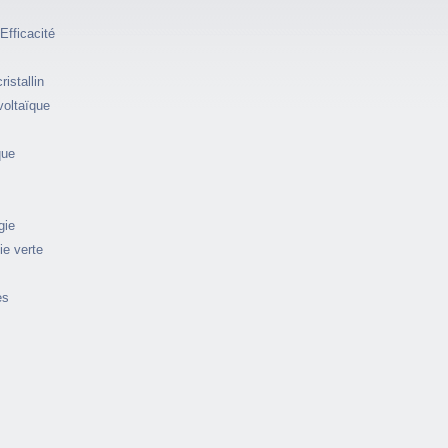
Efficacité
istallin
voltaïque
que
gie
ie verte
es