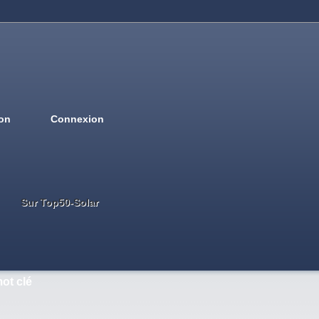
ion
Connexion
Deutsch
English
French
Espanol
Italiano
Portugues
Nederlands
Sur Top50-Solar
ot clé