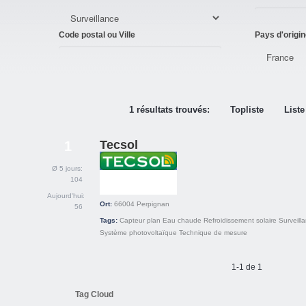
Code postal ou Ville
Pays d'origin
1 résultats trouvés:
Topliste
Liste
Tecsol
1
Ø 5 jours:
104
Aujourd'hui:
Ort:
66004
Perpignan
56
Tags:
Capteur plan
Eau chaude
Refroidissement solaire
Surveill
Système photovoltaïque
Technique de mesure
1-1 de 1
Tag Cloud