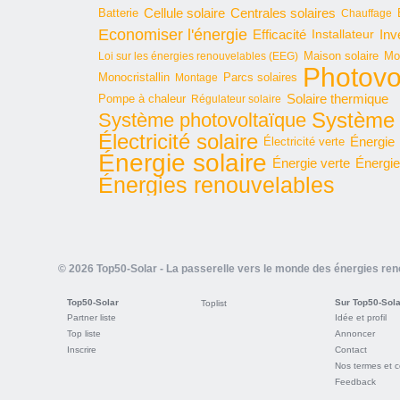
Cellule solaire
Batterie
Centrales solaires
Chauffage
Economiser l'énergie
Inv
Efficacité
Installateur
Maison solaire
Mo
Loi sur les énergies renouvelables (EEG)
Photovo
Monocristallin
Parcs solaires
Montage
Solaire thermique
Pompe à chaleur
Régulateur solaire
Système 
Système photovoltaïque
Électricité solaire
Énergie
Électricité verte
Énergie solaire
Énergie verte
Énergie
Énergies renouvelables
© 2026 Top50-Solar - La passerelle vers le monde des énergies re
Top50-Solar
Sur Top50-Sola
Toplist
Partner liste
Idée et profil
Top liste
Annoncer
Inscrire
Contact
Nos termes et c
Feedback