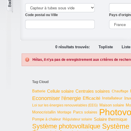
Code postal ou Ville
Pays d'origin
0 résultats trouvés:
Topliste
Liste
Hélas, il n'ya pas de enregistrement aux critères de recher
Tag Cloud
Cellule solaire
Batterie
Centrales solaires
Chauffage
Economiser l'énergie
Inv
Efficacité
Installateur
Maison solaire
Mo
Loi sur les énergies renouvelables (EEG)
Photovo
Monocristallin
Parcs solaires
Montage
Solaire thermique
Pompe à chaleur
Régulateur solaire
Système 
Système photovoltaïque