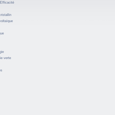
Efficacité
istallin
voltaïque
que
gie
ie verte
es