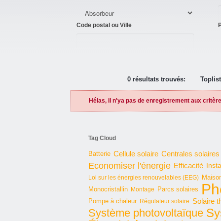
Code postal ou Ville
P
0 résultats trouvés:
Toplis
Hélas, il n'ya pas de enregistrement aux critèr
Tag Cloud
Cellule solaire
Batterie
Centrales solaires
Economiser l'énergie
Efficacité
Insta
Maison
Loi sur les énergies renouvelables (EEG)
Ph
Monocristallin
Parcs solaires
Montage
Solaire 
Pompe à chaleur
Régulateur solaire
Sy
Système photovoltaïque