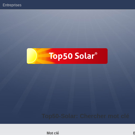
Entreprises
Top50-Solar: Chercher mot clé
Mot clé
E