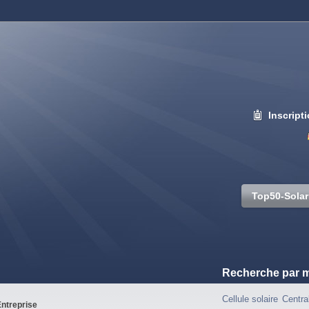
Inscript
Top50-Solar
Recherche par m
Cellule solaire
Centra
ntreprise