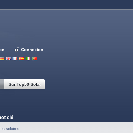
ion
Connexion
Deutsch
English
French
Espanol
Italiano
Portugues
Nederlands
Sur Top50-Solar
ot clé
les solaires