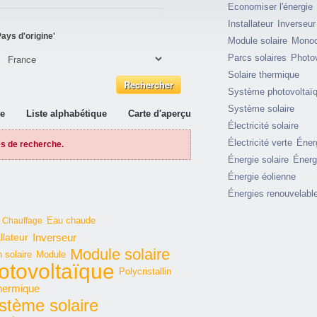
Economiser l'énergie
Installateur
Inverseur
ays d'origine'
Module solaire
Monocr
Parcs solaires
Photo
Solaire thermique
Système photovoltaï
Système solaire
te
Liste alphabétique
Carte d'aperçu
Électricité solaire
Électricité verte
Éner
es de recherche.
Énergie solaire
Énerg
Énergie éolienne
Énergies renouvelabl
Eau chaude
Chauffage
Inverseur
llateur
Module solaire
 solaire
Module
otovoltaïque
Polycristallin
thermique
stème solaire