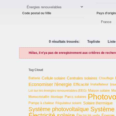
Code postal ou Ville
Pays d'origin
0 résultats trouvés:
Topliste
Liste
Hélas, il n'ya pas de enregistrement aux critères de recher
Tag Cloud
Cellule solaire
Batterie
Centrales solaires
Chauffage
Economiser l'énergie
Inv
Efficacité
Installateur
Maison solaire
Mo
Loi sur les énergies renouvelables (EEG)
Photovo
Monocristallin
Parcs solaires
Montage
Solaire thermique
Pompe à chaleur
Régulateur solaire
Système 
Système photovoltaïque
Électricité solaire
Énergie
Électricité verte