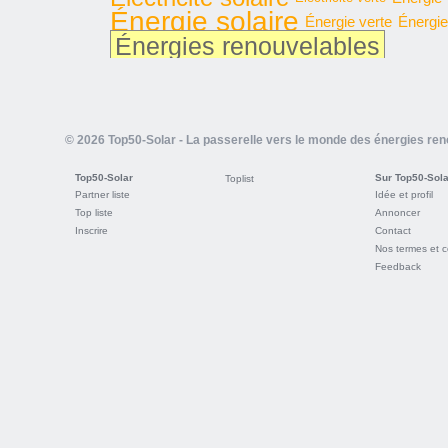
Énergie solaire
Énergie verte
Énergie
Énergies renouvelables
© 2026 Top50-Solar - La passerelle vers le monde des énergies re
Top50-Solar
Sur Top50-Sola
Toplist
Partner liste
Idée et profil
Top liste
Annoncer
Inscrire
Contact
Nos termes et c
Feedback