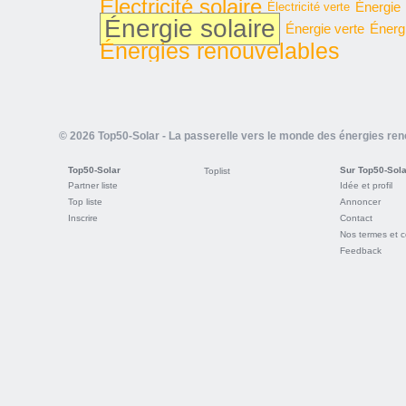
Électricité solaire
Énergie
Électricité verte
Énergie solaire
Énergie verte
Énerg
Énergies renouvelables
© 2026 Top50-Solar - La passerelle vers le monde des énergies re
Top50-Solar
Sur Top50-Sola
Toplist
Partner liste
Idée et profil
Top liste
Annoncer
Inscrire
Contact
Nos termes et c
Feedback