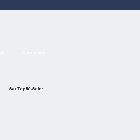
ion
Connexion
Deutsch
English
French
Espanol
Italiano
Portugues
Nederlands
Sur Top50-Solar