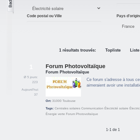
Code postal ou Ville
Pays d'origin
1 résultats trouvés:
Topliste
Liste
Forum Photovoltaïque
1
Forum Photovoltaïque
Ø 5 jours:
Ce forum s'adresse à tous ceu
223
aimeraient avoir une installat
Aujourd'hui:
37
Ort:
31000
Toulouse
Tags:
Centrales solaires
Communication
Électricité solaire
Électric
Énergie verte
Forum
Photovoltaïque
1-1 de 1