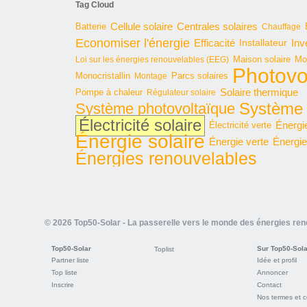
Tag Cloud
Cellule solaire
Batterie
Centrales solaires
Chauffage
Economiser l'énergie
Inv
Efficacité
Installateur
Maison solaire
Mo
Loi sur les énergies renouvelables (EEG)
Photovo
Monocristallin
Parcs solaires
Montage
Solaire thermique
Pompe à chaleur
Régulateur solaire
Système 
Système photovoltaïque
Électricité solaire
Énergi
Électricité verte
Énergie solaire
Énergie verte
Énergie
Énergies renouvelables
© 2026 Top50-Solar - La passerelle vers le monde des énergies re
Top50-Solar
Sur Top50-Sola
Toplist
Partner liste
Idée et profil
Top liste
Annoncer
Inscrire
Contact
Nos termes et c