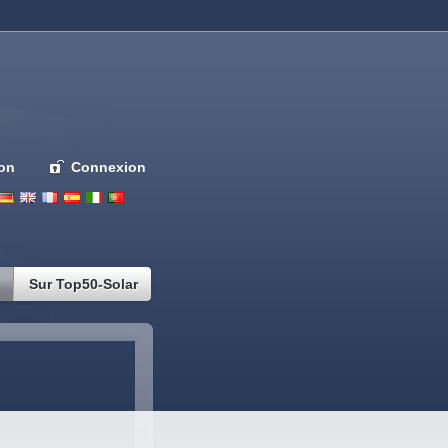
ion
Connexion
Deutsch
English
French
Espanol
Italiano
Portugues
Nederlands
Sur Top50-Solar