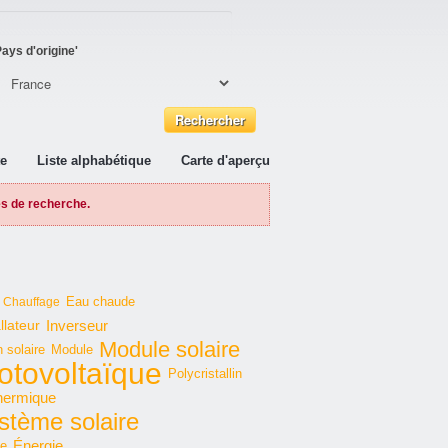
ays d'origine'
te
Liste alphabétique
Carte d'aperçu
es de recherche.
Eau chaude
Chauffage
Inverseur
llateur
Module solaire
 solaire
Module
otovoltaïque
Polycristallin
thermique
stème solaire
Énergie
te