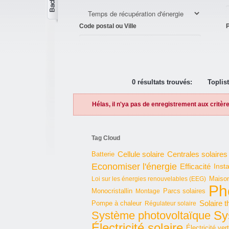
Code postal ou Ville
P
0 résultats trouvés:
Toplis
Hélas, il n'ya pas de enregistrement aux critèr
Tag Cloud
Cellule solaire
Batterie
Centrales solaires
Economiser l'énergie
Efficacité
Insta
Maison
Loi sur les énergies renouvelables (EEG)
Ph
Monocristallin
Parcs solaires
Montage
Solaire 
Pompe à chaleur
Régulateur solaire
Sy
Système photovoltaïque
Électricité solaire
Électricité ver