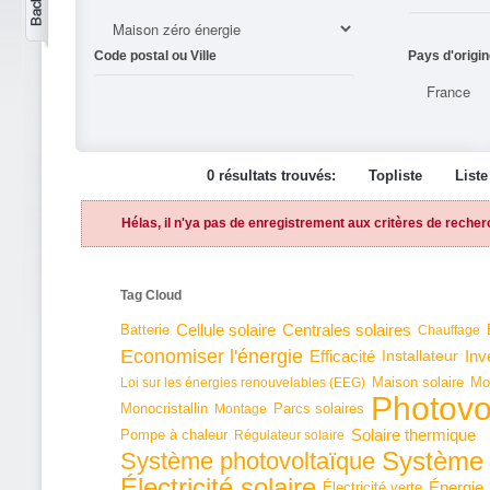
Code postal ou Ville
Pays d'origin
0 résultats trouvés:
Topliste
Liste
Hélas, il n'ya pas de enregistrement aux critères de recher
Tag Cloud
Cellule solaire
Batterie
Centrales solaires
Chauffage
Economiser l'énergie
Inv
Efficacité
Installateur
Maison solaire
Mo
Loi sur les énergies renouvelables (EEG)
Photovo
Monocristallin
Parcs solaires
Montage
Solaire thermique
Pompe à chaleur
Régulateur solaire
Système 
Système photovoltaïque
Électricité solaire
Énergie
Électricité verte