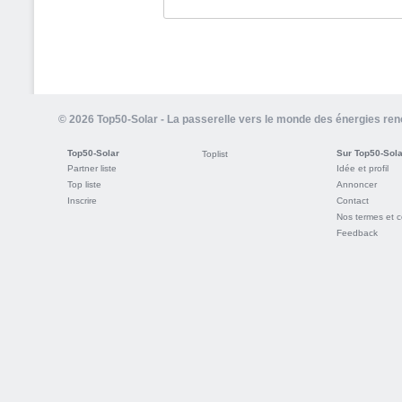
© 2026 Top50-Solar - La passerelle vers le monde des énergies re
Top50-Solar
Sur Top50-Sola
Toplist
Partner liste
Idée et profil
Top liste
Annoncer
Inscrire
Contact
Nos termes et c
Feedback