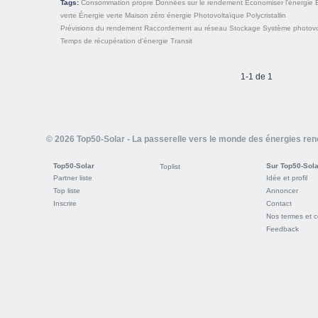
Tags:
Consommation propre
Données sur le rendement
Economiser l'énergie
É
verte
Énergie verte
Maison zéro énergie
Photovoltaïque
Polycristallin
Prévisions du rendement
Raccordement au réseau
Stockage
Système photovo
Temps de récupération d'énergie
Transit
1-1 de 1
© 2026 Top50-Solar - La passerelle vers le monde des énergies re
Top50-Solar
Sur Top50-Sola
Toplist
Partner liste
Idée et profil
Top liste
Annoncer
Inscrire
Contact
Nos termes et c
Feedback