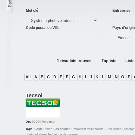
Mot clé
Entreprise
Code postal ou Ville
Pays d'origin
1 résultats trouvés:
Topliste
Liste
All
A
B
C
D
E
F
G
H
I
J
K
L
M
N
O
P
Tecsol
Ort:
66004
Perpignan
Tags:
Capteur plan
Eau chaude
Refroidissement solaire
Surveillance
Système
photovoltaïque
Technique de mesure