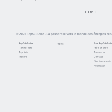
1-1 de 1
© 2026 Top50-Solar - La passerelle vers le monde des énergies re
Top50-Solar
Sur Top50-Sola
Toplist
Partner liste
Idée et profil
Top liste
Annoncer
Inscrire
Contact
Nos termes et c
Feedback