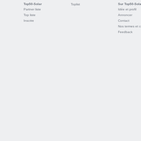
Top50-Solar
Sur Top50-Sola
Toplist
Partner liste
Idée et profil
Top liste
Annoncer
Inscrire
Contact
Nos termes et c
Feedback