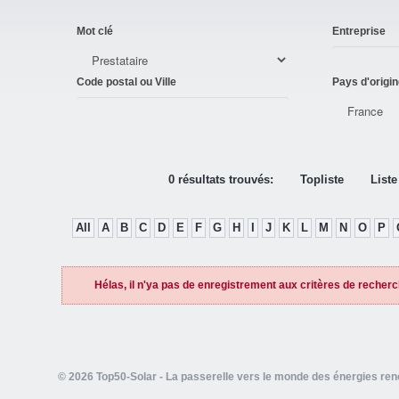
Mot clé
Entreprise
Code postal ou Ville
Pays d'origin
0 résultats trouvés:
Topliste
Liste
All
A
B
C
D
E
F
G
H
I
J
K
L
M
N
O
P
Hélas, il n'ya pas de enregistrement aux critères de recherc
© 2026 Top50-Solar - La passerelle vers le monde des énergies re