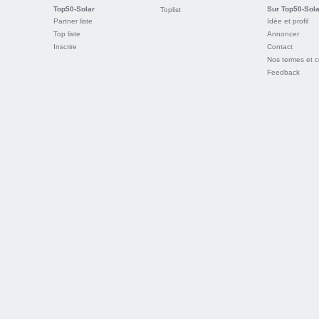
Top50-Solar
Sur Top50-Sola
Toplist
Partner liste
Idée et profil
Top liste
Annoncer
Inscrire
Contact
Nos termes et c
Feedback