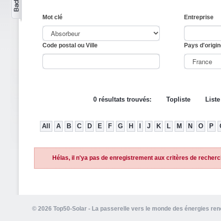
Mot clé
Entreprise
Code postal ou Ville
Pays d'origin
0 résultats trouvés:
Topliste
Liste
All
A
B
C
D
E
F
G
H
I
J
K
L
M
N
O
P
Hélas, il n'ya pas de enregistrement aux critères de recherc
© 2026 Top50-Solar - La passerelle vers le monde des énergies re