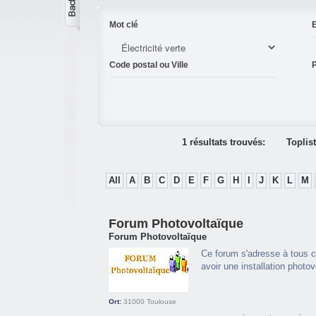
Mot clé
E
Code postal ou Ville
P
1 résultats trouvés:
Toplis
All
A
B
C
D
E
F
G
H
I
J
K
L
M
Forum Photovoltaïque
Forum Photovoltaïque
Ce forum s'adresse à tous ce
avoir une installation photov
Ort:
31000
Toulouse