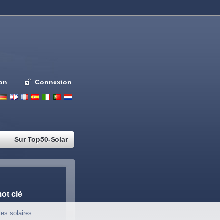
ion
Connexion
Deutsch
English
French
Espanol
Italiano
Portugues
Nederlands
Sur Top50-Solar
ot clé
les solaires