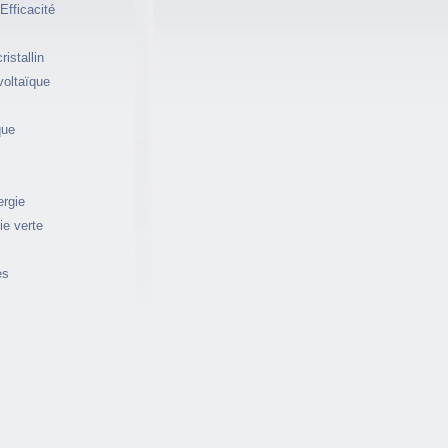
Efficacité
istallin
voltaïque
que
rgie
ie verte
es