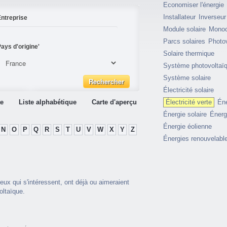
Economiser l'énergie
Installateur
Inverseur
ntreprise
Module solaire
Monocr
Parcs solaires
Photo
ays d'origine'
Solaire thermique
Système photovoltaï
Système solaire
Électricité solaire
te
Liste alphabétique
Carte d'aperçu
Électricité verte
Éne
Énergie solaire
Énerg
Énergie éolienne
N
O
P
Q
R
S
T
U
V
W
X
Y
Z
Énergies renouvelabl
ux qui s'intéressent, ont déjà ou aimeraient
oltaïque.