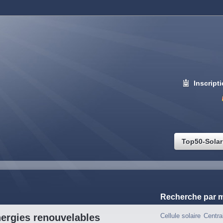
Inscript
Top50-Solar
Recherche par m
nergies renouvelables
Cellule solaire
Centra