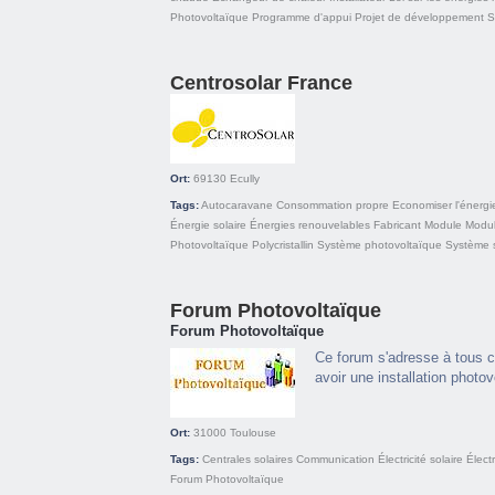
Photovoltaïque
Programme d'appui
Projet de développement
S
Centrosolar France
Ort:
69130
Ecully
Tags:
Autocaravane
Consommation propre
Economiser l'énergi
Énergie solaire
Énergies renouvelables
Fabricant
Module
Modul
Photovoltaïque
Polycristallin
Système photovoltaïque
Système s
Forum Photovoltaïque
Forum Photovoltaïque
Ce forum s'adresse à tous ce
avoir une installation photov
Ort:
31000
Toulouse
Tags:
Centrales solaires
Communication
Électricité solaire
Électr
Forum
Photovoltaïque