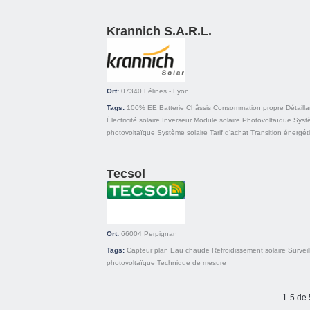
Krannich S.A.R.L.
Ort:
07340
Félines - Lyon
Tags:
100% EE
Batterie
Châssis
Consommation propre
Détailla
Électricité solaire
Inverseur
Module solaire
Photovoltaïque
Syst
photovoltaïque
Système solaire
Tarif d'achat
Transition énergét
Tecsol
Ort:
66004
Perpignan
Tags:
Capteur plan
Eau chaude
Refroidissement solaire
Survei
photovoltaïque
Technique de mesure
1-5 de 