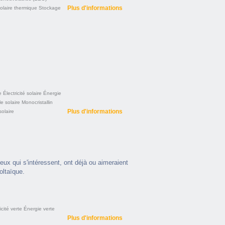
Plus d'informations
olaire thermique
Stockage
e
Électricité solaire
Énergie
e solaire
Monocristallin
Plus d'informations
olaire
ux qui s'intéressent, ont déjà ou aimeraient
oltaïque.
icité verte
Énergie verte
Plus d'informations