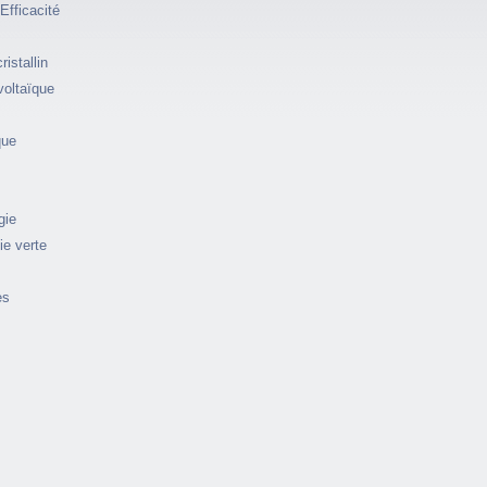
Efficacité
istallin
voltaïque
que
gie
ie verte
es