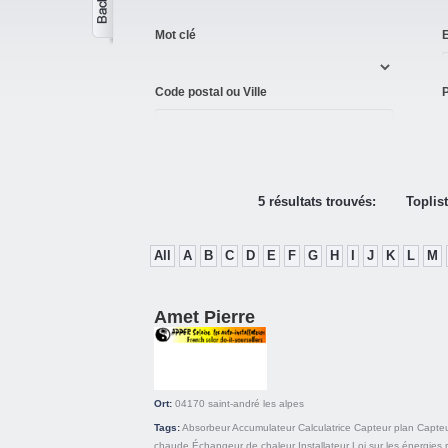
Mot clé
E
Code postal ou Ville
P
5 résultats trouvés:
Toplis
All
A
B
C
D
E
F
G
H
I
J
K
L
M
Amet Pierre
Ort:
04170
saint-andré les alpes
Tags:
Absorbeur
Accumulateur
Calculatrice
Capteur plan
Capteu
chaude
Échangeur de chaleur
Installateur
Loi sur les énergies