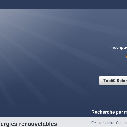
Inscript
Top50-Solar
Recherche par m
nergies renouvelables
Cellule solaire
Centra