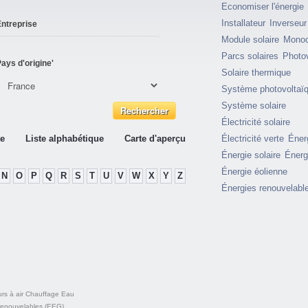
Economiser l'énergie
Installateur
Inverseur
ntreprise
Module solaire
Monocr
Parcs solaires
Photo
ays d'origine'
Solaire thermique
Système photovoltaï
Système solaire
Électricité solaire
te
Liste alphabétique
Carte d'aperçu
Électricité verte
Éner
Énergie solaire
Énerg
Énergie éolienne
N
O
P
Q
R
S
T
U
V
W
X
Y
Z
Énergies renouvelabl
rs à air
Chauffage
Eau
 renouvelables (EEG)