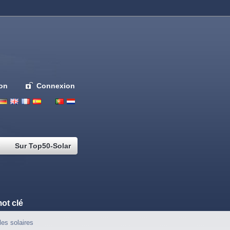
ion
Connexion
Deutsch
English
French
Espanol
Italiano
Portugues
Nederlands
Sur Top50-Solar
ot clé
les solaires