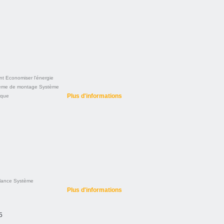
nt
Economiser l'énergie
ème de montage
Système
Plus d'informations
ique
llance
Système
Plus d'informations
5