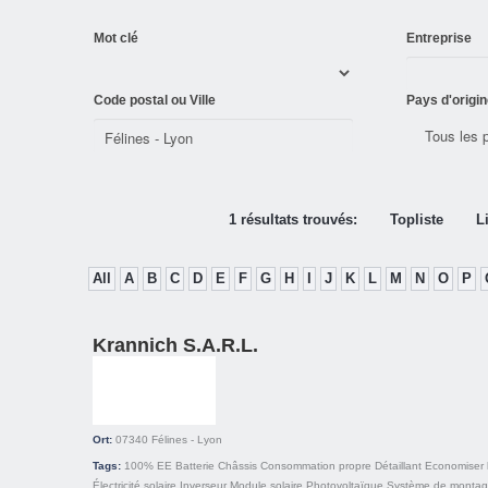
Mot clé
Entreprise
Code postal ou Ville
Pays d'origin
1 résultats trouvés:
Topliste
L
All
A
B
C
D
E
F
G
H
I
J
K
L
M
N
O
P
Krannich S.A.R.L.
Ort:
07340
Félines - Lyon
Tags:
100% EE
Batterie
Châssis
Consommation propre
Détaillant
Economiser l
Électricité solaire
Inverseur
Module solaire
Photovoltaïque
Système de monta