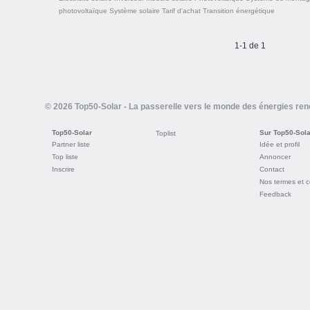
photovoltaïque
Système solaire
Tarif d'achat
Transition énergétique
1-1 de 1
© 2026 Top50-Solar - La passerelle vers le monde des énergies re
Top50-Solar
Sur Top50-Sola
Toplist
Partner liste
Idée et profil
Top liste
Annoncer
Inscrire
Contact
Nos termes et c
Feedback