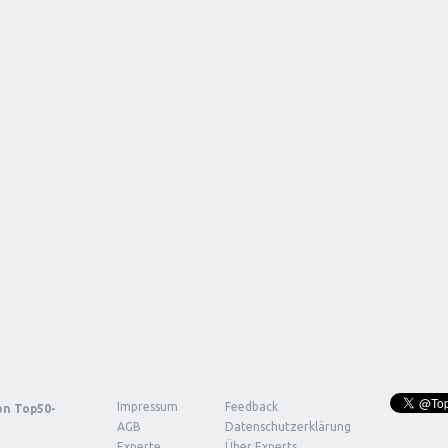
Impressum
Feedback
von
Top50-
AGB
Datenschutzerklärung
Experte
Über Experts