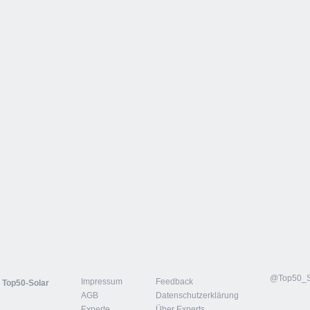
@Top50_So
Impressum
Feedback
n
Top50-Solar
AGB
Datenschutzerklärung
Experte
Über Experts