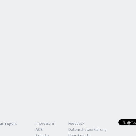
Impressum
Feedback
von
Top50-
AGB
Datenschutzerklärung
Experte
Über Experts