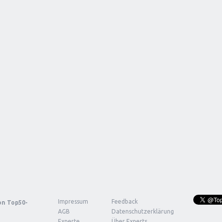
Impressum
Feedback
von
Top50-
AGB
Datenschutzerklärung
Experte
Über Experts